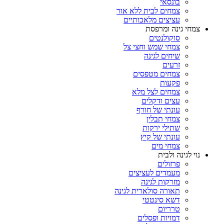
בונסאי
צמחים לבית ללא אור
עציצים מלאכותיים
צמחי גינה ומרפסת
סוקולנטים
צמחי שמש וחצי צל
שיחים לגינה
זרעים
צמחים מטפסים
פקעות
צמחים לצל מלא
עצים ודקלים
עונתי של חורף
צמחי תבלין
שתילי ירקות
עונתי של קיץ
צמחי מים
נוי לגינה ולבית
פרזולים
מעמדים לעציצים
מזרקות לגינה
תאורה סולארית לגינה
דשא סינטטי
טרריום
דמויות ופסלים