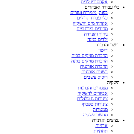
אקססוריז לבית
כלי עבודה ואביזרים
כפות, מזמרות ועזרים
כלי עבודה גדולים
אקדחי מים והשקיה
מדידים ומדחומים
גידור והפרדה
ילדים בגינה
דישון והדברה
דישון
הדברת מזיקים בבית
הדברת מזיקים בגינה
הדברה אורגנית
דשנים אורגנים
ריסוס עשבים
השקיה
מצמדים והברגות
אביזרים להשקיה
צינורות גן וגלגלות
צינורות טפטוף
ממטרות
מחשב השקיה
עציצים ואדניות
אדניות
תחתיות