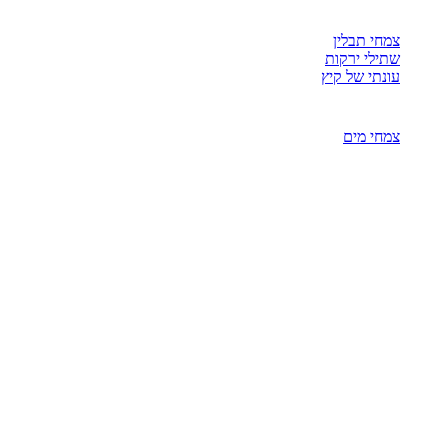
צמחי תבלין
שתילי ירקות
עונתי של קיץ
צמחי מים