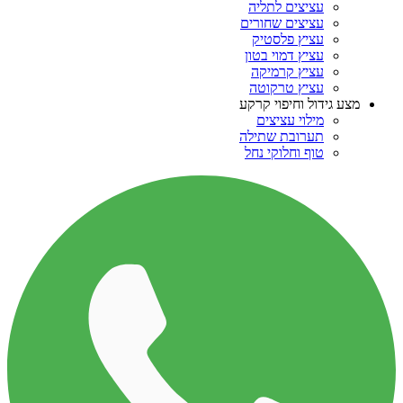
עציצים לתליה
עציצים שחורים
עציץ פלסטיק
עציץ דמוי בטון
עציץ קרמיקה
עציץ טרקוטה
מצע גידול וחיפוי קרקע
מילוי עציצים
תערובת שתילה
טוף וחלוקי נחל