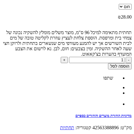
₪
28.00
תחתית מתאימה למיכל 96 ס"מ, מוצר משלים מומלץ להשקיה נכונה של
צמחי בית ומרפסת. הוספת צלחת לעציץ עוזרת לקליטה טובה של מים
לבית השורשים אך יש להמנע מעודפי מים שנשארים בתחתית ולרוקן חצי
שעה לאחר ההשקיה. זמין בצבעים: חום, לבן. נא לרשום את הצבע
המועדף בהערות בצ'קאאוט.
כמות
+
-
של
הוספה לסל
תחתית
מיכל
שתפו
96
סמ
מדיניות החזרת מוצרים והחזרים כספיים
מק"ט:
42563388896
קטגוריה:
תחתיות