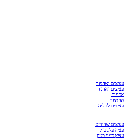
עציצים ואדניות
עציצים ואדניות
אדניות
תחתיות
עציצים לתליה
עציצים שחורים
עציץ פלסטיק
עציץ דמוי בטון