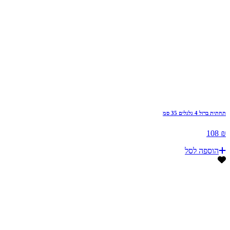
תחתית ברזל 4 גלגלים 35 סמ
₪ 108
הוספה לסל