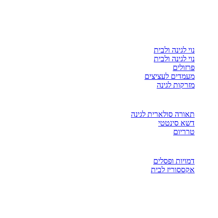
נוי לגינה ולבית
נוי לגינה ולבית
פרזולים
מעמדים לעציצים
מזרקות לגינה
תאורה סולארית לגינה
דשא סינטטי
טרריום
דמויות ופסלים
אקססוריז לבית