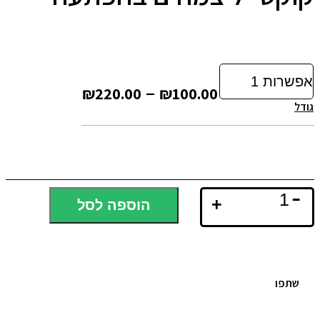
טווח
–
₪
220.00
₪
100.00
גודל
מחירים:
עד
-
כמות
+
הוספה לסל
של
קוקטייל
צמחים
בהפתעה
שתפו