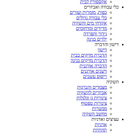
אקססוריז לבית
כלי עבודה ואביזרים
כפות, מזמרות ועזרים
כלי עבודה גדולים
אקדחי מים והשקיה
מדידים ומדחומים
גידור והפרדה
ילדים בגינה
דישון והדברה
דישון
הדברת מזיקים בבית
הדברת מזיקים בגינה
הדברה אורגנית
דשנים אורגנים
ריסוס עשבים
השקיה
מצמדים והברגות
אביזרים להשקיה
צינורות גן וגלגלות
צינורות טפטוף
ממטרות
מחשב השקיה
עציצים ואדניות
אדניות
תחתיות