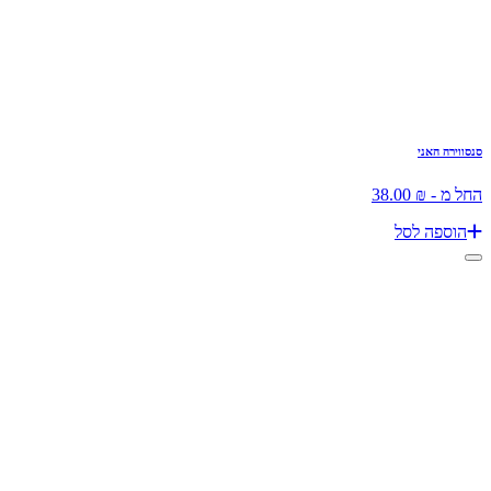
סנסווירה האני
החל מ - ₪ 38.00
הוספה לסל