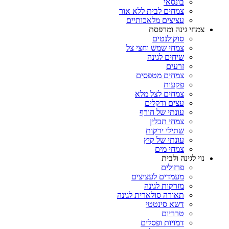
בונסאי
צמחים לבית ללא אור
עציצים מלאכותיים
צמחי גינה ומרפסת
סוקולנטים
צמחי שמש וחצי צל
שיחים לגינה
זרעים
צמחים מטפסים
פקעות
צמחים לצל מלא
עצים ודקלים
עונתי של חורף
צמחי תבלין
שתילי ירקות
עונתי של קיץ
צמחי מים
נוי לגינה ולבית
פרזולים
מעמדים לעציצים
מזרקות לגינה
תאורה סולארית לגינה
דשא סינטטי
טרריום
דמויות ופסלים