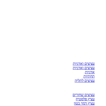
עציצים ואדניות
עציצים ואדניות
אדניות
תחתיות
עציצים לתליה
עציצים שחורים
עציץ פלסטיק
עציץ דמוי בטון