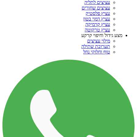
עציצים לתליה
עציצים שחורים
עציץ פלסטיק
עציץ דמוי בטון
עציץ קרמיקה
עציץ טרקוטה
מצע גידול וחיפוי קרקע
מילוי עציצים
תערובת שתילה
טוף וחלוקי נחל