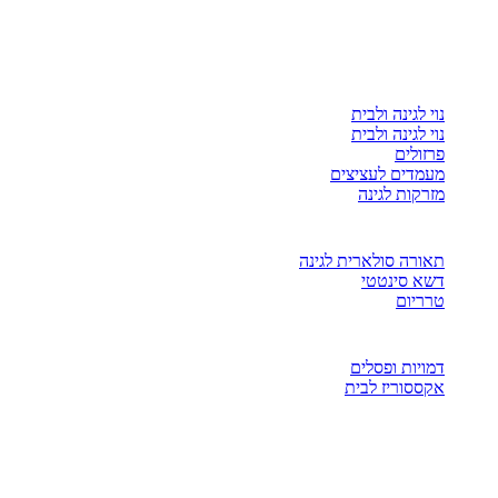
נוי לגינה ולבית
נוי לגינה ולבית
פרזולים
מעמדים לעציצים
מזרקות לגינה
תאורה סולארית לגינה
דשא סינטטי
טרריום
דמויות ופסלים
אקססוריז לבית