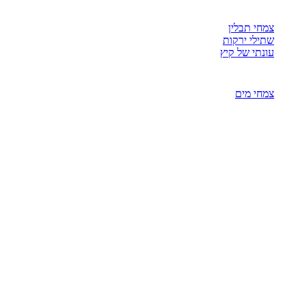
צמחי תבלין
שתילי ירקות
עונתי של קיץ
צמחי מים