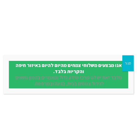
אותכם
סגור
אנו מבצעים משלוחי צמחים מהיום להיום באיזור חיפה
והקריות בלבד.
מלבד זאת יש לנו מרכז מידע גדול ומאמרים בהמון נושאים
לגידול צמחים בבית, בגינה ובמרפסת.
הוספה לסל
ביגוניה דרגון
החל מ - ₪ 26.00