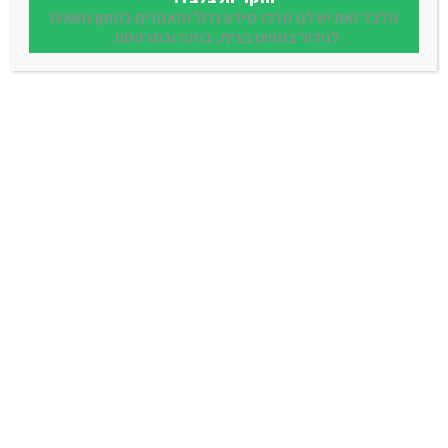
מלבד זאת יש לנו מרכז מידע גדול ומאמרים בהמון נושאים
לגידול צמחים בבית, בגינה ובמרפסת.
הוספה לסל
קורדילין אדום
החל מ - ₪ 28.00