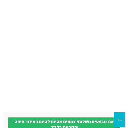
הוספה לסל
פיקוס סוויט הארט
סגור
החל מ - ₪ 80.00
אנו מבצעים משלוחי צמחים מהיום להיום באיזור חיפה
והקריות בלבד.