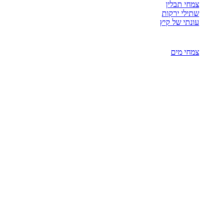
צמחי תבלין
שתילי ירקות
עונתי של קיץ
צמחי מים