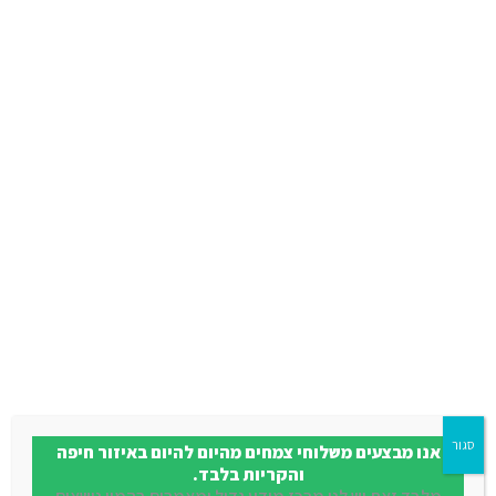
השקיה:
בינונית
גובה:
40-60 ס"מ
מוצרים נוספים שאולי יעניינו
אותכם
סגור
אנו מבצעים משלוחי צמחים מהיום להיום באיזור חיפה
והקריות בלבד.