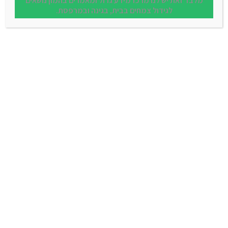
מלבד זאת יש לנו מרכז מידע גדול ומאמרים בהמון נושאים
לגידול צמחים בבית, בגינה ובמרפסת.
הוספה לסל
ביגוניה פורחת עד
החל מ - ₪ 20.00