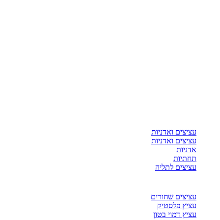
עציצים ואדניות
עציצים ואדניות
אדניות
תחתיות
עציצים לתליה
עציצים שחורים
עציץ פלסטיק
עציץ דמוי בטון