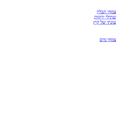
צמחי תבלין
שתילי ירקות
עונתי של קיץ
צמחי מים