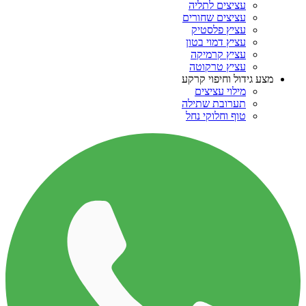
עציצים לתליה
עציצים שחורים
עציץ פלסטיק
עציץ דמוי בטון
עציץ קרמיקה
עציץ טרקוטה
מצע גידול וחיפוי קרקע
מילוי עציצים
תערובת שתילה
טוף וחלוקי נחל