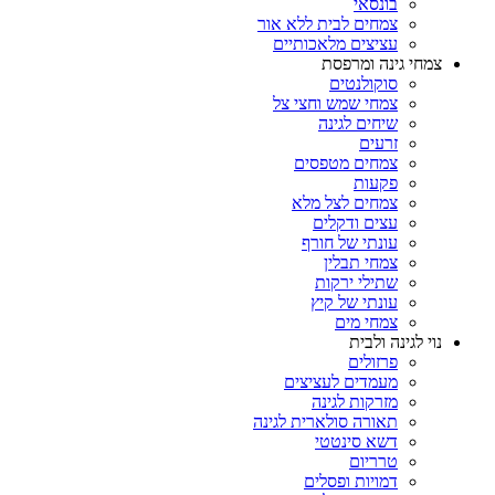
בונסאי
צמחים לבית ללא אור
עציצים מלאכותיים
צמחי גינה ומרפסת
סוקולנטים
צמחי שמש וחצי צל
שיחים לגינה
זרעים
צמחים מטפסים
פקעות
צמחים לצל מלא
עצים ודקלים
עונתי של חורף
צמחי תבלין
שתילי ירקות
עונתי של קיץ
צמחי מים
נוי לגינה ולבית
פרזולים
מעמדים לעציצים
מזרקות לגינה
תאורה סולארית לגינה
דשא סינטטי
טרריום
דמויות ופסלים