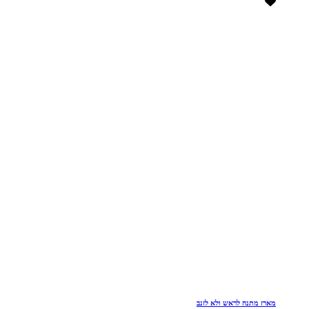
מארז מתנה לראש ולא לזנב