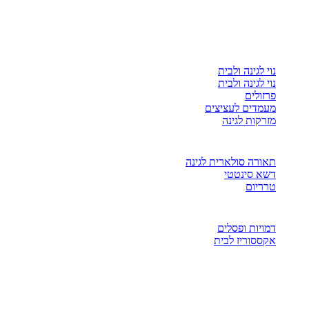
נוי לגינה ולבית
נוי לגינה ולבית
פרזולים
מעמדים לעציצים
מזרקות לגינה
תאורה סולארית לגינה
דשא סינטטי
טרריום
דמויות ופסלים
אקססוריז לבית