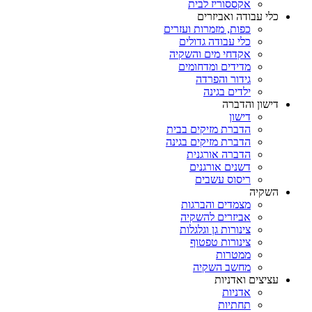
אקססוריז לבית
כלי עבודה ואביזרים
כפות, מזמרות ועזרים
כלי עבודה גדולים
אקדחי מים והשקיה
מדידים ומדחומים
גידור והפרדה
ילדים בגינה
דישון והדברה
דישון
הדברת מזיקים בבית
הדברת מזיקים בגינה
הדברה אורגנית
דשנים אורגנים
ריסוס עשבים
השקיה
מצמדים והברגות
אביזרים להשקיה
צינורות גן וגלגלות
צינורות טפטוף
ממטרות
מחשב השקיה
עציצים ואדניות
אדניות
תחתיות