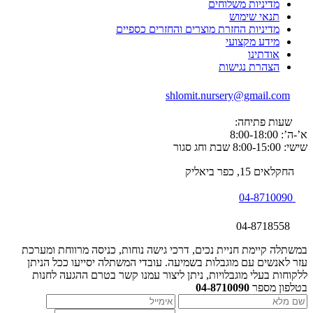
מדיניות משלוחים
תנאי שימוש
מדיניות החזרת מוצרים והחזרים כספיים
מידע מקצועי
אודתינו
הצהרת נגישות
shlomit.nursery@gmail.com
שעות פתיחה:
א’-ה’: 8:00-18:00
שישי: 8:00-15:00 שבת וחג סגור
החקלאים 15, כפר ביאליק
04-8710090
04-8718558
במשתלה קיימת חניית נכים, דרכי גישה נוחות, כניסה מרווחת ומערכת
עזר לאנשים עם מוגבלות בשמיעה. עובדי המשתלה יסייעו ככל הניתן
ללקוחות בעלי מוגבלויות, ניתן ליצור עמנו קשר בטרם ההגעה לחנות
בטלפון מספר
04-8710090