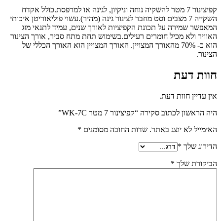
קפיצינור 7 מטר להשקיה נוחה וניקיון, לגינה או למרפסת.כולל אקדח
השקייה 7 מצבים וסט מחבר לצינור גינה (מהיר).עשוי פוליאוריטן איכותי
המאפשר שמירה על תכונת הקפיציות לאורך שנים, עמיד לתנאי מזג
האוויר ולא מכיל חומרים רעילים.בשימוש תחת מתח סביר, אורך הצינור
הוא כ- 70% מהאורך המצויין. האורך המצויין הוא האורך הכללי של
הצינור.
חוות דעת
אין עדיין חוות דעת.
היה הראשון לכתוב סקירה “קפיצינור 7 מטר WK-7C”
האימייל לא יוצג באתר.
שדות החובה מסומנים
*
הדירוג שלך
*
הביקורת שלך
*