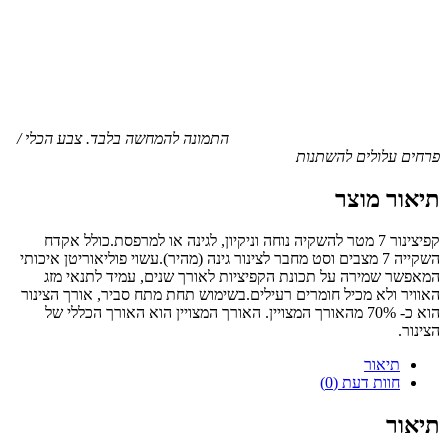
התמונה להמחשה בלבד. צבע הכלי /
פרחים עלולים להשתנות
תיאור מוצר
קפיצינור 7 מטר להשקיה נוחה וניקיון, לגינה או למרפסת.כולל אקדח
השקייה 7 מצבים וסט מחבר לצינור גינה (מהיר).עשוי פוליאוריטן איכותי
המאפשר שמירה על תכונת הקפיציות לאורך שנים, עמיד לתנאי מזג
האוויר ולא מכיל חומרים רעילים.בשימוש תחת מתח סביר, אורך הצינור
הוא כ- 70% מהאורך המצויין. האורך המצויין הוא האורך הכללי של
הצינור.
תיאור
חוות דעת (0)
תיאור