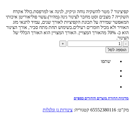
קפיצינור 7 מטר להשקיה נוחה וניקיון, לגינה או למרפסת.כולל אקדח
השקייה 7 מצבים וסט מחבר לצינור גינה (מהיר).עשוי פוליאוריטן איכותי
המאפשר שמירה על תכונת הקפיציות לאורך שנים, עמיד לתנאי מזג
האוויר ולא מכיל חומרים רעילים.בשימוש תחת מתח סביר, אורך הצינור
הוא כ- 70% מהאורך המצויין. האורך המצויין הוא האורך הכללי של
הצינור.
כמות
+
-
של
הוספה לסל
קפיצינור
7
שתפו
מטר
WK-
7C
מדיניות החזרת מוצרים והחזרים כספיים
מק"ט:
65552380116
קטגוריה:
צינורות גן וגלגלות