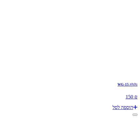
גלגלת WG-15
₪ 150
הוספה לסל