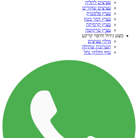
עציצים לתליה
עציצים שחורים
עציץ פלסטיק
עציץ דמוי בטון
עציץ קרמיקה
עציץ טרקוטה
מצע גידול וחיפוי קרקע
מילוי עציצים
תערובת שתילה
טוף וחלוקי נחל