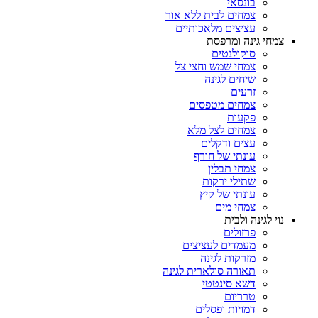
בונסאי
צמחים לבית ללא אור
עציצים מלאכותיים
צמחי גינה ומרפסת
סוקולנטים
צמחי שמש וחצי צל
שיחים לגינה
זרעים
צמחים מטפסים
פקעות
צמחים לצל מלא
עצים ודקלים
עונתי של חורף
צמחי תבלין
שתילי ירקות
עונתי של קיץ
צמחי מים
נוי לגינה ולבית
פרזולים
מעמדים לעציצים
מזרקות לגינה
תאורה סולארית לגינה
דשא סינטטי
טרריום
דמויות ופסלים