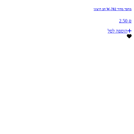
מחבר מהיר W-702 הב חיצוני
₪ 2.50
הוספה לסל