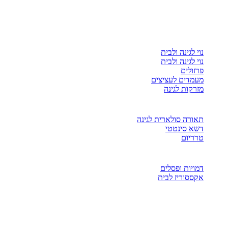
נוי לגינה ולבית
נוי לגינה ולבית
פרזולים
מעמדים לעציצים
מזרקות לגינה
תאורה סולארית לגינה
דשא סינטטי
טרריום
דמויות ופסלים
אקססוריז לבית