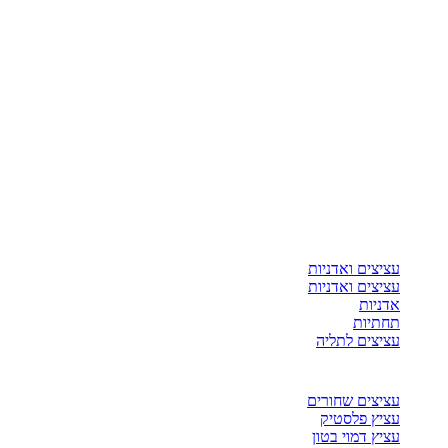
עציצים ואדניות
עציצים ואדניות
אדניות
תחתיות
עציצים לתליה
עציצים שחורים
עציץ פלסטיק
עציץ דמוי בטון