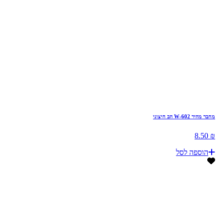
מחבר מהיר W-602 הב חיצוני
₪ 8.50
הוספה לסל