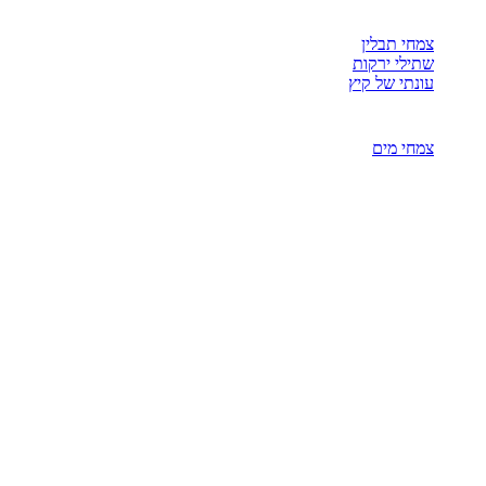
צמחי תבלין
שתילי ירקות
עונתי של קיץ
צמחי מים