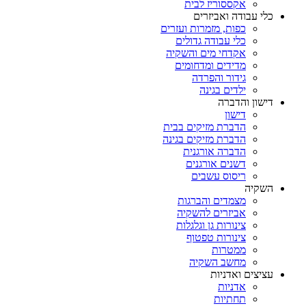
אקססוריז לבית
כלי עבודה ואביזרים
כפות, מזמרות ועזרים
כלי עבודה גדולים
אקדחי מים והשקיה
מדידים ומדחומים
גידור והפרדה
ילדים בגינה
דישון והדברה
דישון
הדברת מזיקים בבית
הדברת מזיקים בגינה
הדברה אורגנית
דשנים אורגנים
ריסוס עשבים
השקיה
מצמדים והברגות
אביזרים להשקיה
צינורות גן וגלגלות
צינורות טפטוף
ממטרות
מחשב השקיה
עציצים ואדניות
אדניות
תחתיות