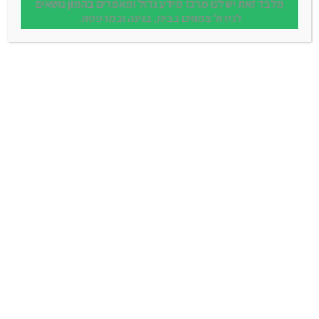
מלבד זאת יש לנו מרכז מידע גדול ומאמרים בהמון נושאים
לגידול צמחים בבית, בגינה ובמרפסת.
השקיה:
בינונית
גובה:
40-60 ס"מ
מוצרים נוספים שאולי יעניינו
אותכם