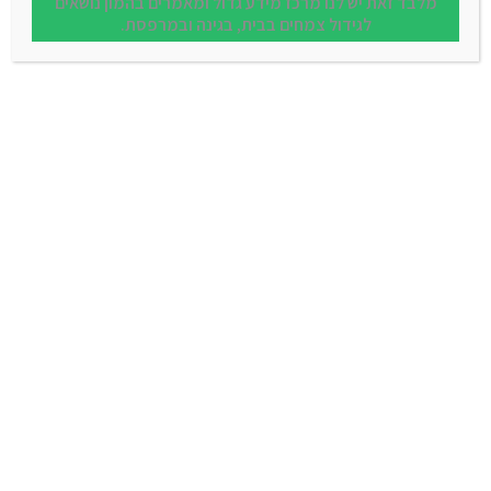
מלבד זאת יש לנו מרכז מידע גדול ומאמרים בהמון נושאים
לגידול צמחים בבית, בגינה ובמרפסת.
הוספה לסל
קערה צבר
החל מ - ₪ 25.00