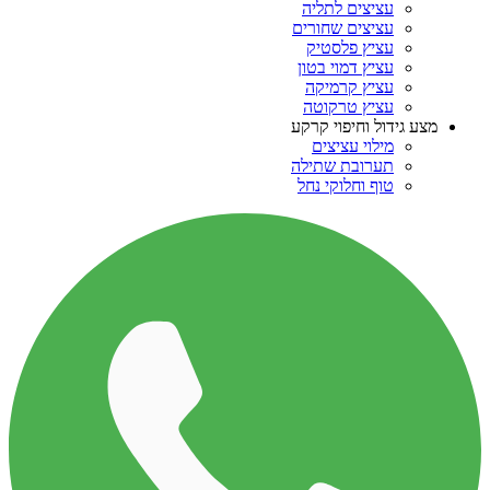
עציצים לתליה
עציצים שחורים
עציץ פלסטיק
עציץ דמוי בטון
עציץ קרמיקה
עציץ טרקוטה
מצע גידול וחיפוי קרקע
מילוי עציצים
תערובת שתילה
טוף וחלוקי נחל