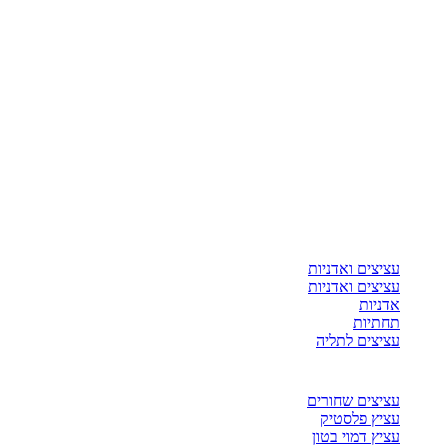
עציצים ואדניות
עציצים ואדניות
אדניות
תחתיות
עציצים לתליה
עציצים שחורים
עציץ פלסטיק
עציץ דמוי בטון