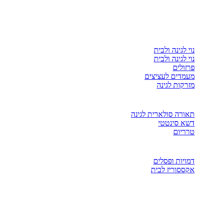
נוי לגינה ולבית
נוי לגינה ולבית
פרזולים
מעמדים לעציצים
מזרקות לגינה
תאורה סולארית לגינה
דשא סינטטי
טרריום
דמויות ופסלים
אקססוריז לבית