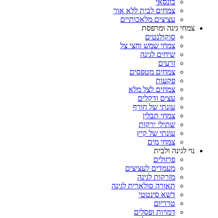
בונסאי
צמחים לבית ללא אור
עציצים מלאכותיים
צמחי גינה ומרפסת
סוקולנטים
צמחי שמש וחצי צל
שיחים לגינה
זרעים
צמחים מטפסים
פקעות
צמחים לצל מלא
עצים ודקלים
עונתי של חורף
צמחי תבלין
שתילי ירקות
עונתי של קיץ
צמחי מים
נוי לגינה ולבית
פרזולים
מעמדים לעציצים
מזרקות לגינה
תאורה סולארית לגינה
דשא סינטטי
טרריום
דמויות ופסלים