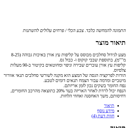
התמונה להמחשה בלבד. צבע הכלי / פרחים עלולים להשתנות
תיאור מוצר
מצע לגידול סחלבים מבוסס על קליפות עץ אורן באיכות גבוהה (8-25
מ""מ), בתוספת שבבי קוקוס ו- כבול גס.
קליפות עץ אורן עוברים שבירה וניפוי ומחוטאים בקיטור ב-90 מעלות
צלסיוס.
הודות לפרקציה הגסה של המצע הוא מקנה לשורשי סחלבים תנאי אוורור
מיטביים ומדמה עבור הצמח תנאים דומים לטבע.
נפח החומר בשקים נכון לזמן אריזתם.
הנפח יכול לרדת לאחר האריזה בעד 20% כתוצאה מהרכב החומרים,
דחיסותם, משך האחסנה ואחוזי הלחות.
תיאור
מידע נוסף
חוות דעת (4)
תיאור