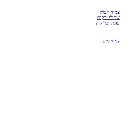
צמחי תבלין
שתילי ירקות
עונתי של קיץ
צמחי מים