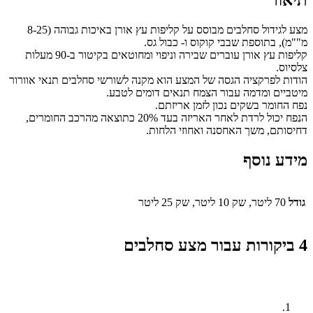
מצע לגידול סחלבים מבוסס על קליפות עץ אורן באיכות גבוהה (8-25
מ""מ), בתוספת שבבי קוקוס ו- כבול גס.
קליפות עץ אורן עוברים שבירה וניפוי ומחוטאים בקיטור ב-90 מעלות
צלסיוס.
הודות לפרקציה הגסה של המצע הוא מקנה לשורשי סחלבים תנאי אוורור
מיטביים ומדמה עבור הצמח תנאים דומים לטבע.
נפח החומר בשקים נכון לזמן אריזתם.
הנפח יכול לרדת לאחר האריזה בעד 20% כתוצאה מהרכב החומרים,
דחיסותם, משך האחסנה ואחוזי הלחות.
מידע נוסף
גודל
70 ליטר, שק 10 ליטר, שק 25 ליטר
4 ביקורות עבור
מצע סחלבים