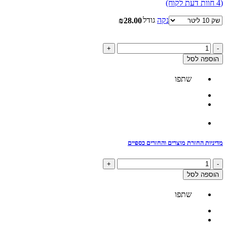
(
4
חוות דעת לקוח)
נקה
גודל
₪
28.00
כמות
+
-
של
הוספה לסל
מצע
סחלבים
שתפו
מדיניות החזרת מוצרים והחזרים כספיים
כמות
+
-
של
הוספה לסל
מצע
סחלבים
שתפו