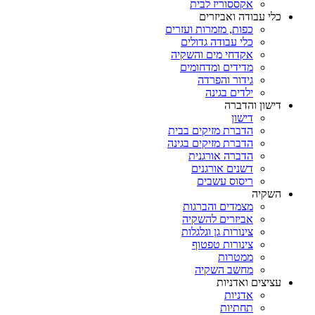
אקססוריז לבית
כלי עבודה ואביזרים
כפות, מזמרות ועזרים
כלי עבודה גדולים
אקדחי מים והשקיה
מדידים ומדחומים
גידור והפרדה
ילדים בגינה
דישון והדברה
דישון
הדברת מזיקים בבית
הדברת מזיקים בגינה
הדברה אורגנית
דשנים אורגנים
ריסוס עשבים
השקיה
מצמדים והברגות
אביזרים להשקיה
צינורות גן וגלגלות
צינורות טפטוף
ממטרות
מחשב השקיה
עציצים ואדניות
אדניות
תחתיות