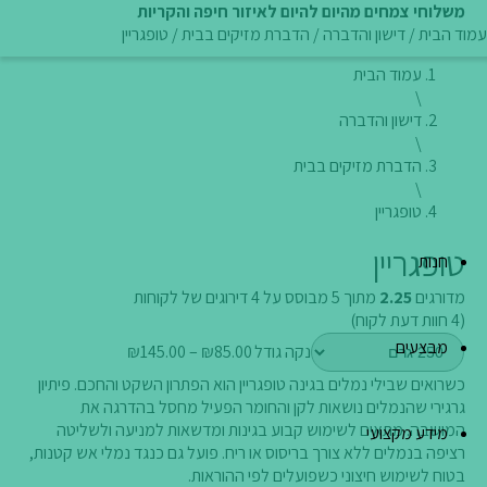
משלוחי צמחים מהיום להיום לאיזור חיפה והקריות
עמוד הבית
/
דישון והדברה
/
הדברת מזיקים בבית
/ טופגריין
עמוד הבית
\
דישון והדברה
\
הדברת מזיקים בבית
\
טופגריין
טופגריין
חנות
מדורגים
2.25
מתוך 5 מבוסס על
4
דירוגים של לקוחות
(
4
חוות דעת לקוח)
מבצעים
טווח
נקה
גודל
85.00
₪
–
145.00
₪
מחירים:
כשרואים שבילי נמלים בגינה טופגריין הוא הפתרון השקט והחכם. פיתיון
גרגירי שהנמלים נושאות לקן והחומר הפעיל מחסל בהדרגה את
עד
המושבה. מתאים לשימוש קבוע בגינות ומדשאות למניעה ולשליטה
מידע מקצועי
רציפה בנמלים ללא צורך בריסוס או ריח. פועל גם כנגד נמלי אש קטנות,
בטוח לשימוש חיצוני כשפועלים לפי ההוראות.