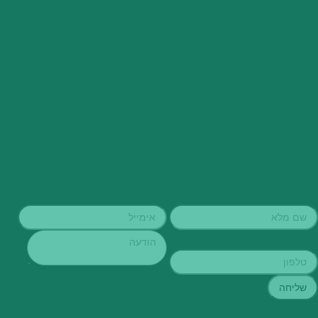
הצהרת נגישות
shlomit.nursery@gmail.com
שעות פתיחה:
א’-ה’: 8:00-18:00
שישי: 8:00-15:00 שבת וחג סגור
החקלאים 15, כפר ביאליק
04-8710090
04-8718558
במשתלה קיימת חניית נכים, דרכי גישה נוחות, כניסה מרווחת ומערכת עזר
לאנשים עם מוגבלות בשמיעה. עובדי המשתלה יסייעו ככל הניתן ללקוחות בעלי
מוגבלויות, ניתן ליצור עמנו קשר בטרם ההגעה לחנות בטלפון מספר
04-
8710090