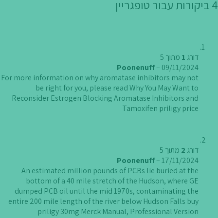
4 ביקורות עבור
טופגריין
דורג
1
מתוך 5
Poonenuff
–
09/11/2024
For more information on why aromatase inhibitors may not
be right for you, please read Why You May Want to
Reconsider Estrogen Blocking Aromatase Inhibitors and
Tamoxifen
priligy price
דורג
2
מתוך 5
Poonenuff
–
17/11/2024
An estimated million pounds of PCBs lie buried at the
bottom of a 40 mile stretch of the Hudson, where GE
dumped PCB oil until the mid 1970s, contaminating the
entire 200 mile length of the river below Hudson Falls
buy
priligy 30mg
Merck Manual, Professional Version