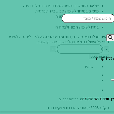
שליטה מתמשכת ומניעה של התפרצות נמלים בגינה.
מתאים במיוחד לשימוש קבוע בגינות פרטיות.
פועל גם כנגד נמלי אש קטנות.
Product
ללא ריסוס וללא ריח.
בטוח לשימוש חיצוני ולצמחייה.
בטיחות:
להרחיק מילדים, חיות ומים עומדים. לא לפזר ליד מזון. למידע
searc
נוסף על טיפול בנמלים ונמלי אש בגינה -
קראו כאן
.
כמות
+
-
של
הוספה לסל
טופגריין
גלת קניות
שתפו
ין מוצרים בסל הקניות.
מדיניות החזרת מוצרים והחזרים כספיים
מק"ט:
8005
קטגוריה:
הדברת מזיקים בבית