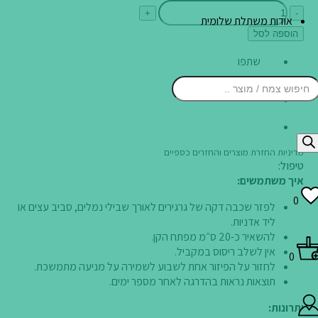
כמות
+
-
אודות משתלת שלומית
של
הוספה לסל
טופגריין
שתפו
Product
searc
מדיניות החזרת מוצרים והחזרים כספיים
טיפול:
איך משתמשים:
0
לפזר שכבה דקה של גרגירים לאורך שבילי נמלים, סביב עצים או
ליד אדניות.
להשאיר כ-20 ס״מ מפתח הקן.
אין לשלב ריסוס במקביל.
0
לחזור על הפיזור אחת לשבוע לשמירה על מניעה מתמשכת.
תוצאות נראות בהדרגה לאחר מספר ימים.
יתרונות: