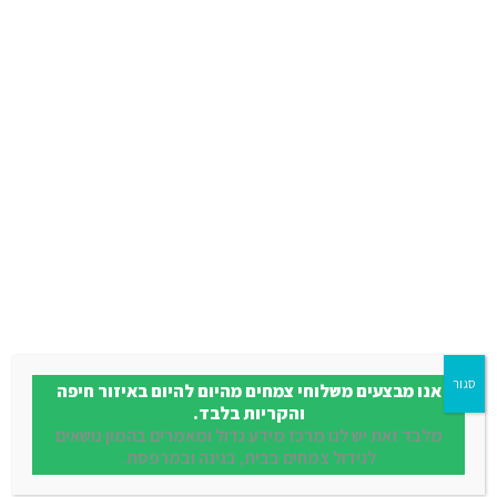
גובה:
250 ס"מ
מוצרים נוספים שאולי יעניינו
אותכם
סגור
אנו מבצעים משלוחי צמחים מהיום להיום באיזור חיפה
והקריות בלבד.
מלבד זאת יש לנו מרכז מידע גדול ומאמרים בהמון נושאים
לגידול צמחים בבית, בגינה ובמרפסת.