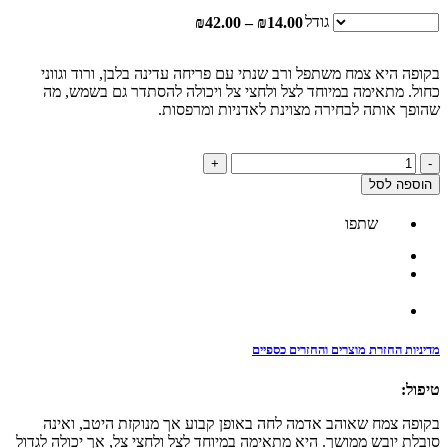
גודל
טווח
₪
42.00
–
₪
14.00
מחירים:
בקופה היא צמח משתפל ורב שנתי עם פריחה עדינה בלבן, ורוד וגווני
עד
כחול. מתאימה במיוחד לצל ולחצי צל ויכולה להסתדר גם בשמש, מה
שהופך אותה לבחירה מצוינת לאדניות ומרפסות.
כמות
+
-
של
הוספה לסל
בקופה
/
שתפו
סוטרה
לבובה
מדיניות החזרת מוצרים והחזרים כספיים
טיפול:
בקופה צמח שאוהב אדמה לחה באופן קבוע אך מנוקזת היטב, ואינה
סובלת יובש ממושך. היא מתאימה במיוחד לצל ולחצי צל, אך יכולה לגדול