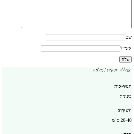
שם
אימייל
הצללה חלקית / מלאה
תנאי-אור:
בינונית
השקיה:
20-40 ס"מ