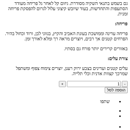
גם בשמש בתנאי השקיה מסודרת. גיזום קל לאחר גל פריחה מעודד
הסתעפות והתחדשות, בעוד שיובש קיצוני עלול לגרום להפסקת פריחה
זמנית.
פריחה:
פריחה עדינה וממושכת בעונת האביב והקיץ, בגווני לבן, ורוד וכחול בהיר.
הפרחים קטנים אך רבים, ויוצרים מראה רך ומלא לאורך זמן.
באזורים קרירים יותר פורח גם בסתיו.
צורת עלים:
עלים קטנים ועדינים בצבע ירוק רענן, יוצרים צימוח צפוף ומשתפל
שמרכך קצוות אדנית וכלי תלייה.
כמות
+
-
של
הוספה לסל
בקופה
/
שתפו
סוטרה
לבובה