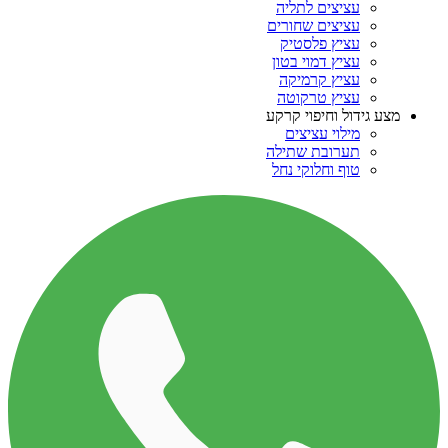
עציצים לתליה
עציצים שחורים
עציץ פלסטיק
עציץ דמוי בטון
עציץ קרמיקה
עציץ טרקוטה
מצע גידול וחיפוי קרקע
מילוי עציצים
תערובת שתילה
טוף וחלוקי נחל