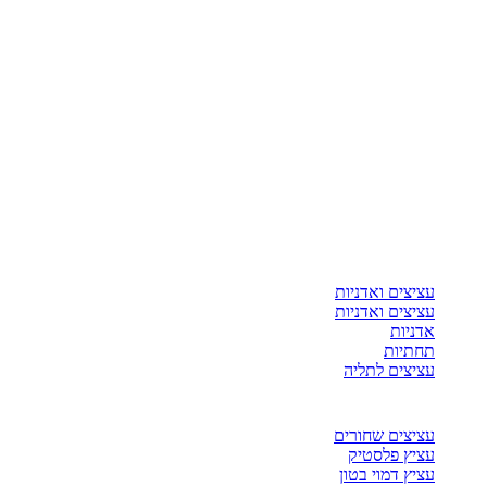
עציצים ואדניות
עציצים ואדניות
אדניות
תחתיות
עציצים לתליה
עציצים שחורים
עציץ פלסטיק
עציץ דמוי בטון