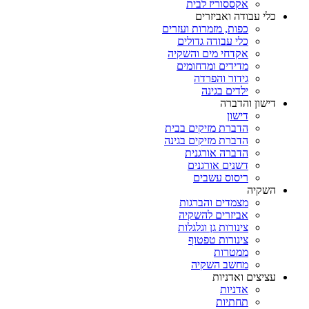
אקססוריז לבית
כלי עבודה ואביזרים
כפות, מזמרות ועזרים
כלי עבודה גדולים
אקדחי מים והשקיה
מדידים ומדחומים
גידור והפרדה
ילדים בגינה
דישון והדברה
דישון
הדברת מזיקים בבית
הדברת מזיקים בגינה
הדברה אורגנית
דשנים אורגנים
ריסוס עשבים
השקיה
מצמדים והברגות
אביזרים להשקיה
צינורות גן וגלגלות
צינורות טפטוף
ממטרות
מחשב השקיה
עציצים ואדניות
אדניות
תחתיות