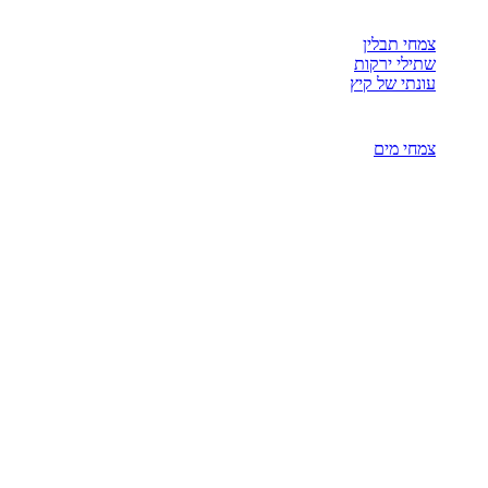
צמחי תבלין
שתילי ירקות
עונתי של קיץ
צמחי מים