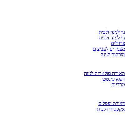
נוי לגינה ולבית
נוי לגינה ולבית
פרזולים
מעמדים לעציצים
מזרקות לגינה
תאורה סולארית לגינה
דשא סינטטי
טרריום
דמויות ופסלים
אקססוריז לבית