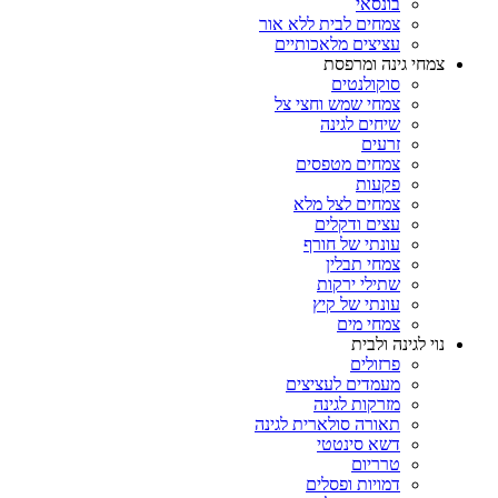
בונסאי
צמחים לבית ללא אור
עציצים מלאכותיים
צמחי גינה ומרפסת
סוקולנטים
צמחי שמש וחצי צל
שיחים לגינה
זרעים
צמחים מטפסים
פקעות
צמחים לצל מלא
עצים ודקלים
עונתי של חורף
צמחי תבלין
שתילי ירקות
עונתי של קיץ
צמחי מים
נוי לגינה ולבית
פרזולים
מעמדים לעציצים
מזרקות לגינה
תאורה סולארית לגינה
דשא סינטטי
טרריום
דמויות ופסלים