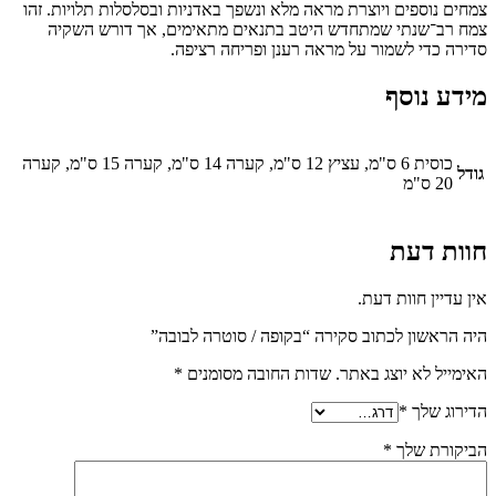
צמחים נוספים ויוצרת מראה מלא ונשפך באדניות ובסלסלות תלויות. זהו
צמח רב־שנתי שמתחדש היטב בתנאים מתאימים, אך דורש השקיה
סדירה כדי לשמור על מראה רענן ופריחה רציפה.
מידע נוסף
כוסית 6 ס"מ, עציץ 12 ס"מ, קערה 14 ס"מ, קערה 15 ס"מ, קערה
גודל
20 ס"מ
חוות דעת
אין עדיין חוות דעת.
היה הראשון לכתוב סקירה “בקופה / סוטרה לבובה”
האימייל לא יוצג באתר.
שדות החובה מסומנים
*
הדירוג שלך
*
הביקורת שלך
*