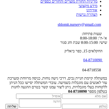
מדיניות החזרת מוצרים והחזרים כספיים
מידע מקצועי
אודתינו
הצהרת נגישות
shlomit.nursery@gmail.com
שעות פתיחה:
א’-ה’: 8:00-18:00
שישי: 8:00-15:00 שבת וחג סגור
החקלאים 15, כפר ביאליק
04-8710090
04-8718558
במשתלה קיימת חניית נכים, דרכי גישה נוחות, כניסה מרווחת ומערכת
עזר לאנשים עם מוגבלות בשמיעה. עובדי המשתלה יסייעו ככל הניתן
ללקוחות בעלי מוגבלויות, ניתן ליצור עמנו קשר בטרם ההגעה לחנות
בטלפון מספר
04-8710090