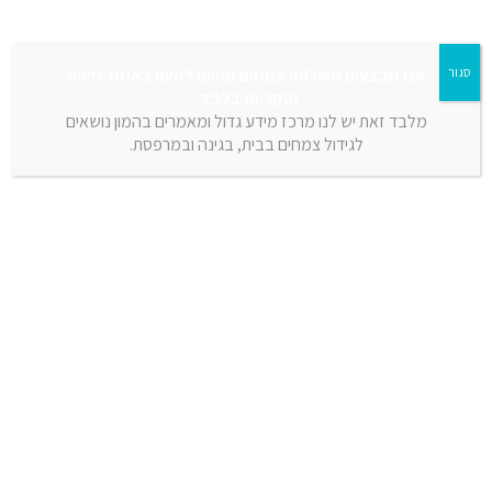
סגור
אנו מבצעים משלוחי צמחים מהיום להיום באיזור חיפה
והקריות בלבד.
מלבד זאת יש לנו מרכז מידע גדול ומאמרים בהמון נושאים
לגידול צמחים בבית, בגינה ובמרפסת.
יץ תליה
 מ - ₪ 29.00
הוספה לסל